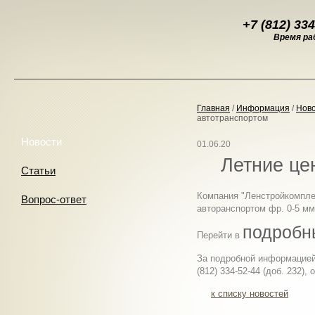
+7 (812)
334
Время раб
Главная
/
Информация
/
Нов
автотранспортом
Новости
01.06.20
Летние це
Статьи
Компания "Ленстройкомплек
Вопрос-ответ
авторанспортом фр. 0-5 мм
подробн
Перейти в
За подробной информацией
(812) 334-52-44 (доб. 232),
к списку новостей