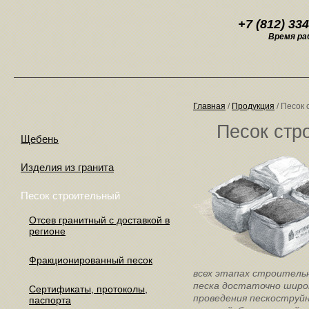
+7 (812)
334
Время раб
Главная
/
Продукция
/ Песок
Песок стр
Щебень
Изделия из гранита
Песок строительный
Отсев гранитный с доставкой в
регионе
Фракционированный песок
всех этапах строитель
песка достаточно широ
Сертификаты, протоколы,
проведения пескоструй
паспорта