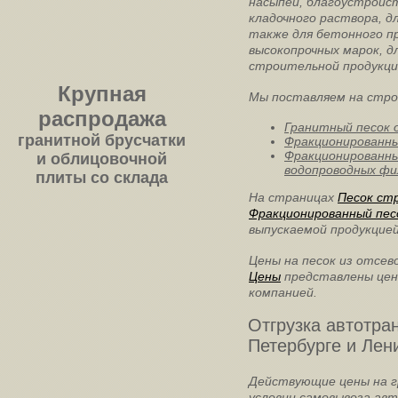
насыпей, благоустройс
кладочного раствора, 
также для бетонного п
высокопрочных марок, 
строительной продукци
Крупная
Мы поставляем на стро
распродажа
Гранитный песок о
гранитной брусчатки
Фракционированны
Фракционированны
и облицовочной
водопроводных фил
плиты со склада
На страницах
Песок ст
Фракционированный пес
выпускаемой продукцией
Цены на песок из отсев
Цены
представлены цен
компанией.
Отгрузка автотра
Петербурге и Лен
Действующие цены на гр
условии самовывоза ав