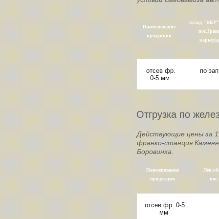
склад "ККУ" 
Наименование
пос.Гра
продукции
карьер),
отсев фр.
по за
0-5 мм
Отгрузка по желе
Действующие цены за 1 т
франко-станция Каменн
Боровинка.
Наименование
Лен.об
продукции
пос
отсев фр. 0-5
мм