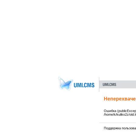
Неперехваче
Ошибка (publicExcep
/home/k/kuliko2z/old.l
Поддержка пользов